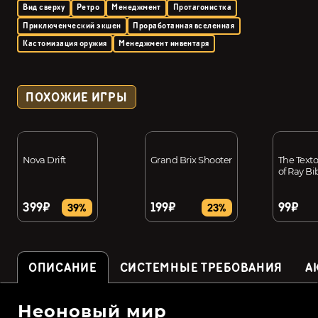
Вид сверху
Ретро
Менеджмент
Протагонистка
Приключенческий экшен
Проработанная вселенная
Кастомизация оружия
Менеджмент инвентаря
ПОХОЖИЕ ИГРЫ
Nova Drift
Grand Brix Shooter
The Texto
of Ray Bi
399₽
199₽
99₽
39%
23%
ОПИСАНИЕ
СИСТЕМНЫЕ ТРЕБОВАНИЯ
А
Неоновый мир