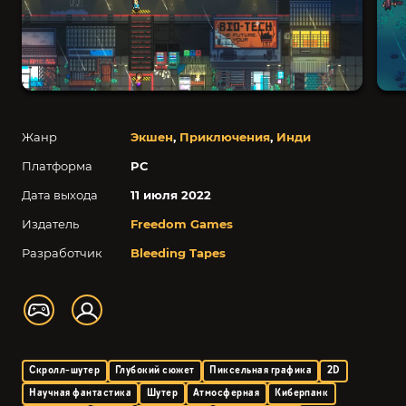
Жанр
Экшен
,
Приключения
,
Инди
Платформа
PC
Дата выхода
11 июля 2022
Издатель
Freedom Games
Разработчик
Bleeding Tapes
Скролл-шутер
Глубокий сюжет
Пиксельная графика
2D
Научная фантастика
Шутер
Атмосферная
Киберпанк