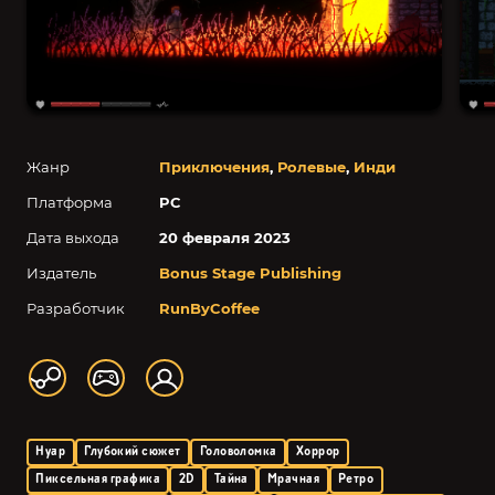
Жанр
Приключения
,
Ролевые
,
Инди
Платформа
PC
Дата выхода
20 февраля 2023
Издатель
Bonus Stage Publishing
Разработчик
RunByCoffee
Нуар
Глубокий сюжет
Головоломка
Хоррор
Пиксельная графика
2D
Тайна
Мрачная
Ретро