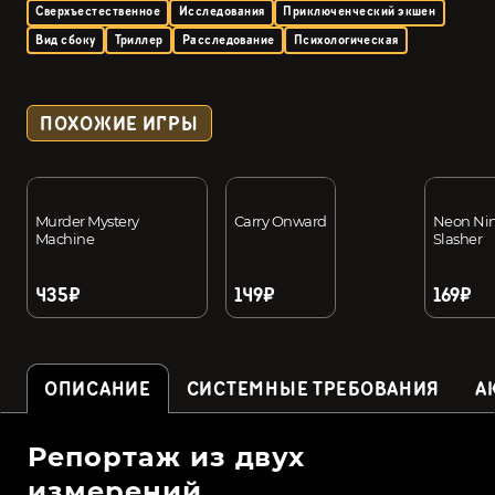
Сверхъестественное
Исследования
Приключенческий экшен
Вид сбоку
Триллер
Расследование
Психологическая
ПОХОЖИЕ ИГРЫ
Murder Mystery
Carry Onward
Neon Ninj
Machine
Slasher
435₽
149₽
169₽
ОПИСАНИЕ
СИСТЕМНЫЕ ТРЕБОВАНИЯ
А
Репортаж из двух
измерений