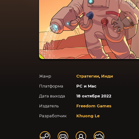
Жанр
Стратегии
,
Инди
Платформа
PC и Mac
Дата выхода
18 октября 2022
Издатель
Freedom Games
Разработчик
Khuong Le