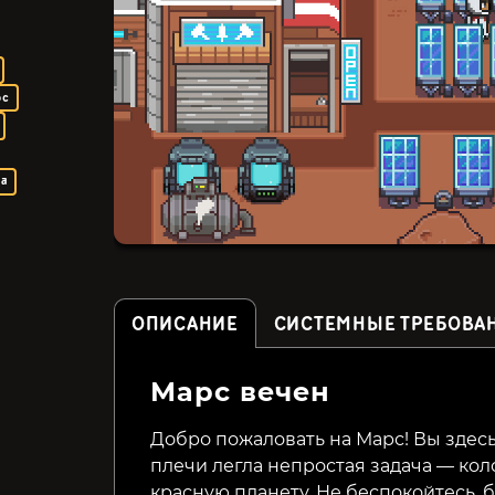
ос
ка
ОПИСАНИЕ
СИСТЕМНЫЕ ТРЕБОВА
Марс вечен
Farmer's Father: Save the
Everholm
Innocence
Добро пожаловать на Марс! Вы здесь
плечи легла непростая задача — ко
259₽
529₽
33%
25%
красную планету. Не беспокойтесь, 