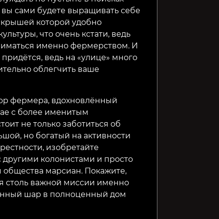
ь вы сами будете выращивать себе
од крышей которой удобно
льтуры, что очень кстати, ведь
ниматься именно фермерством. И
 придётся, ведь на «улице» много
ительно облегчить ваше
тор фермера, вдохновлённый
учае с более именитым
оит не только заботиться об
ьшой, но богатый на активности
крестности, изобретайте
 другими колонистами и просто
 общества марсиан. Покажите,
ля столь важной миссии именно
ненный шар в полноценный дом