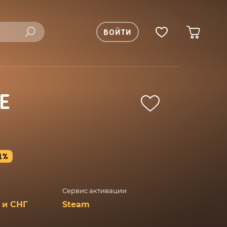
ВОЙТИ
E
1%
Сервис активации
 и СНГ
Steam