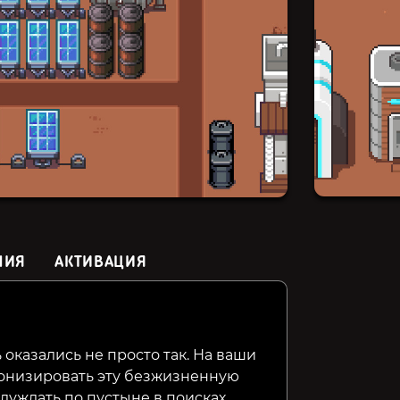
НИЯ
АКТИВАЦИЯ
My Time at Sandrock
Not Monday Cafe
Whimsy 
 оказались не просто так. На ваши
лонизировать эту безжизненную
799₽
299₽
249₽
64%
15%
блуждать по пустыне в поисках