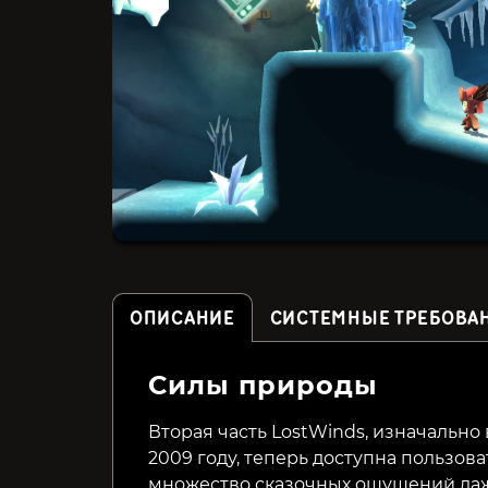
ОПИСАНИЕ
СИСТЕМНЫЕ ТРЕБОВА
Силы природы
TRISTOY
Songbird Symphony
Вторая часть LostWinds, изначально
2009 году, теперь доступна пользов
49₽
129₽
83%
67%
множество сказочных ощущений даже