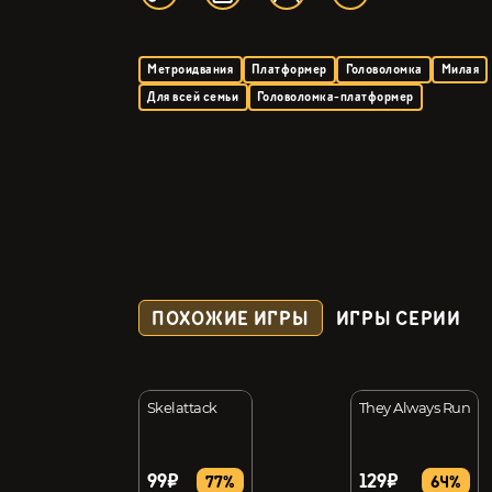
Метроидвания
Платформер
Головоломка
Милая
Для всей семьи
Головоломка-платформер
ПОХОЖИЕ ИГРЫ
ИГРЫ СЕРИИ
 Kain:
Skelattack
They Always Run
ce (СНГ, кроме
99₽
129₽
42%
77%
64%