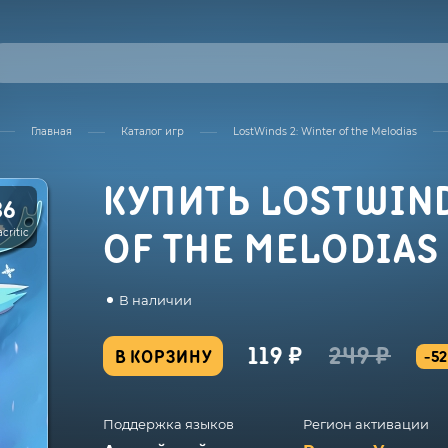
Главная
Каталог игр
LostWinds 2: Winter of the Melodias
КУПИТЬ LOSTWIND
86
critic
OF THE MELODIAS
В наличии
119 ₽
249 ₽
В КОРЗИНУ
-5
Поддержка языков
Регион активации