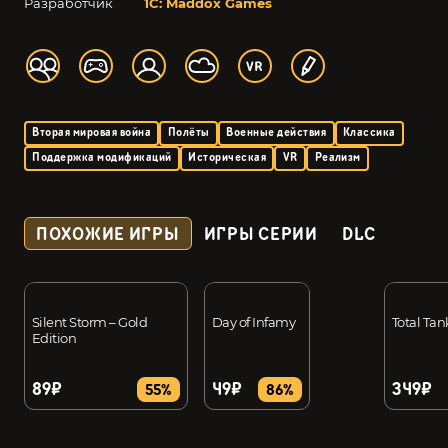
Разработчик
1C: Maddox Games
Вторая мировая война
Полёты
Военные действия
Классика
Поддержка модификаций
Историческая
VR
Реализм
ПОХОЖИЕ ИГРЫ
ИГРЫ СЕРИИ
DLC
Silent Storm – Gold
Day of Infamy
Total Tan
Edition
89₽
49₽
349₽
55%
86%