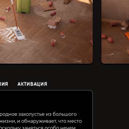
НИЯ
АКТИВАЦИЯ
House Builder
Tiny Life
Bridge C
родное захолустье из большого
жизни, и обнаруживает, что место
599₽
399₽
59₽
16%
27%
скольку заняться особо нечем,