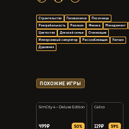
Строительство
Головоломка
Песочница
Реиграбельность
Реализм
Физика
Менеджмент
Цветастая
Для всей семьи
Стилизация
Иммерсивный симулятор
Расслабляющая
Уютная
Душевная
ПОХОЖИЕ ИГРЫ
OM
SimCity 4 – Deluxe Edition
Calico
499₽
119₽
50%
59%