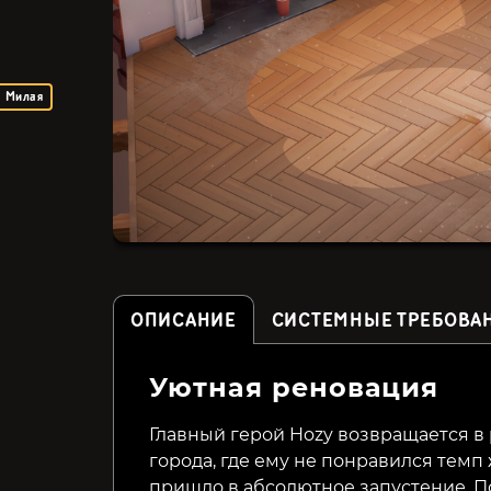
Милая
ОПИСАНИЕ
СИСТЕМНЫЕ ТРЕБОВА
Уютная реновация
Snowtopia: Ski Resort
Clanfolk
Builder
Главный герой Hozy возвращается в 
города, где ему не понравился темп 
329₽
559₽
29%
20%
пришло в абсолютное запустение. По