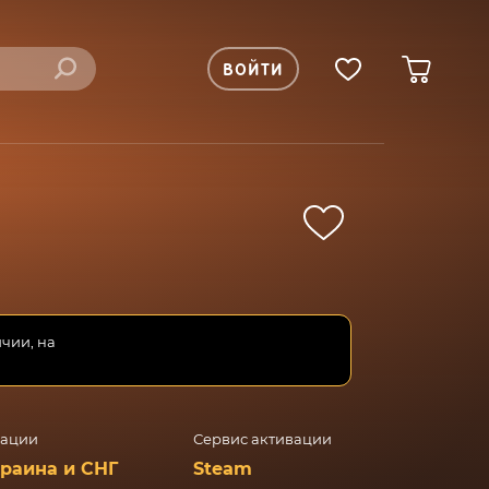
ВОЙТИ
ичии, на
вации
Сервис активации
краина и СНГ
Steam