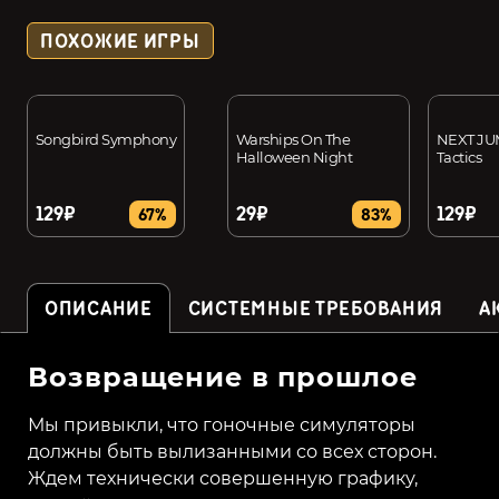
ПОХОЖИЕ ИГРЫ
Songbird Symphony
Warships On The
NEXT JU
Halloween Night
Tactics
129₽
29₽
129₽
67%
83%
ОПИСАНИЕ
СИСТЕМНЫЕ ТРЕБОВАНИЯ
А
Возвращение в прошлое
Мы привыкли, что гоночные симуляторы
должны быть вылизанными со всех сторон.
Ждем технически совершенную графику,