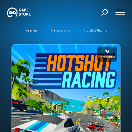
Главная
Каталог игр
Hotshot Racing
76
Metacritic