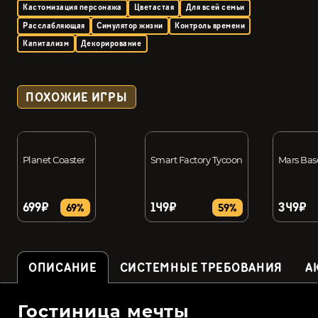
Кастомизация персонажа
Цветастая
Для всей семьи
Расслабляющая
Симулятор жизни
Контроль времени
Капитализм
Декорирование
ПОХОЖИЕ ИГРЫ
Planet Coaster
Smart Factory Tycoon
Mars Bas
699₽
149₽
349₽
69%
59%
ОПИСАНИЕ
СИСТЕМНЫЕ ТРЕБОВАНИЯ
А
Гостиница мечты