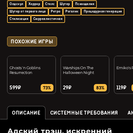
Олдскул
Хоррор
Стелс
Шутер
Психоделия
Шутер от первого лица
Ретро
Рогалик
Процедурная генерация
Стилизация
Сюрреалистичная
ПОХОЖИЕ ИГРЫ
Ghosts 'n Goblins
Warships On The
Emiko's 
Resurrection
Halloween Night
599₽
29₽
119₽
73%
83%
ОПИСАНИЕ
СИСТЕМНЫЕ ТРЕБОВАНИЯ
А
Адский трэш, искренний