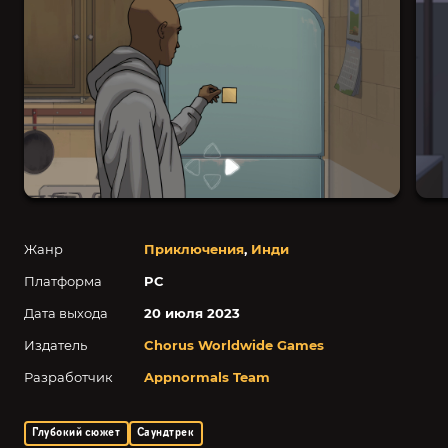
Жанр
Приключения
,
Инди
Платформа
PC
Дата выхода
20 июля 2023
Издатель
Chorus Worldwide Games
Разработчик
Appnormals Team
Глубокий сюжет
Саундтрек