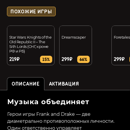
ПОХОЖИЕ ИГРЫ
Star Wars: Knights of the
Dreamscaper
Foretales
Old Republic II – The
Sith Lords (СНГ, кроме
РФ и РБ)
219₽
299₽
299₽
15%
66%
ОПИСАНИЕ
АКТИВАЦИЯ
Музыка объединяет
Герои игры Frank and Drake — две
диаметрально противоположных личности.
Один ответственно управляет