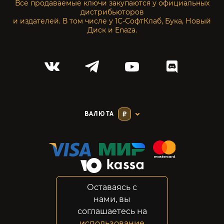
Все продаваемые ключи закупаются у официальных
дистрибьюторов
и издателей. В том числе у 1С-СофтКлаб, Бука, Новый
Диск и Enaza.
ВАЛЮТА
₽
Оставаясь с
Соглашение
нами, вы
Конфиденциальность
соглашаетесь на
Возвраты
использование
Правовая информация