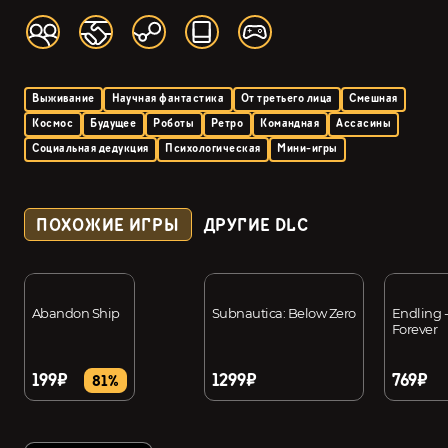
Выживание
Научная фантастика
От третьего лица
Смешная
Космос
Будущее
Роботы
Ретро
Командная
Ассасины
Социальная дедукция
Психологическая
Мини-игры
ПОХОЖИЕ ИГРЫ
ДРУГИЕ DLC
Abandon Ship
Subnautica: Below Zero
Endling -
Forever
199₽
1299₽
769₽
81%