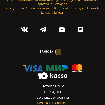
дистрибьюторов
и издателей. В том числе у 1С-СофтКлаб, Бука, Новый
Диск и Enaza.
ВАЛЮТА
₽
Оставаясь с
Соглашение
нами, вы
Конфиденциальность
соглашаетесь на
Возвраты
использование
Правовая информация