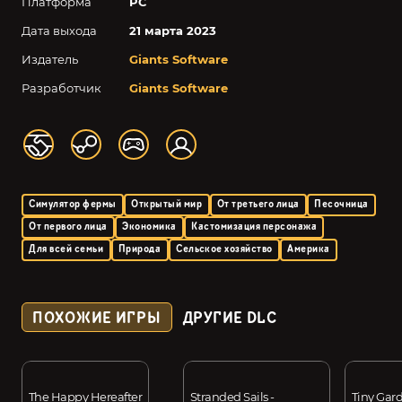
Платформа
PC
Дата выхода
21 марта 2023
Издатель
Giants Software
Разработчик
Giants Software
Симулятор фермы
Открытый мир
От третьего лица
Песочница
От первого лица
Экономика
Кастомизация персонажа
Для всей семьи
Природа
Сельское хозяйство
Америка
ПОХОЖИЕ ИГРЫ
ДРУГИЕ DLC
The Happy Hereafter
Stranded Sails -
Tiny Gar