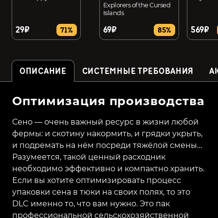
Explorers of the Cursed
Islands
29₽
69₽
569₽
71%
85%
ОПИСАНИЕ
СИСТЕМНЫЕ ТРЕБОВАНИЯ
А
Оптимизация производства
Сено — очень важный ресурс в жизни любой
фермы: и скотину накормить, и грядки укрыть,
и подремать на нём посреди тяжёлой смены…
Разумеется, такой ценный расходник
необходимо эффективно и компактно хранить.
Если вы хотите оптимизировать процесс
упаковки сена в тюки на своих полях, то это
DLC именно то, что вам нужно. Это пак
профессиональной сельскохозяйственной