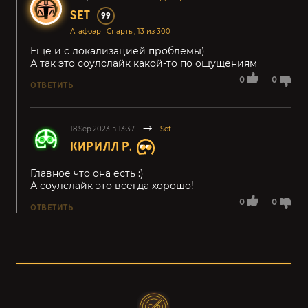
SET
99
Агафоэрг Спарты, 13 из 300
Ещё и с локализацией проблемы)
А так это соулслайк какой-то по ощущениям
0
0
ОТВЕТИТЬ
18.Sep.2023 в 13:37
Set
КИРИЛЛ Р.
Главное что она есть :)
А соулслайк это всегда хорошо!
0
0
ОТВЕТИТЬ