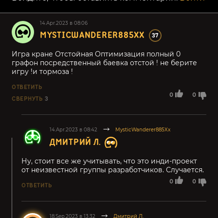
14.Apr.2023 в 08:06
MYSTICWANDERER885XX
37
Игра кране Отстойная Оптимизация полный 0
графон посредственный баевка отстой ! не берите
игру !и тормоза !
ОТВЕТИТЬ
0
0
СВЕРНУТЬ
3
14.Apr.2023 в 08:42
MysticWanderer885Xx
ДМИТРИЙ Л.
Ну, стоит все же учитывать, что это инди-проект
от неизвестной группы разработчиков. Случается.
0
0
ОТВЕТИТЬ
18.Sep.2023 в 13:32
Дмитрий Л.