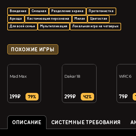
Вождение
Смешная
Разделение экрана
Протагонистка
Аркада
Кастомизация персонажа
Милая
Цветастая
Для всей семьи
Мультипликация
Локальная игра на четверых
ПОХОЖИЕ ИГРЫ
Mad Max
Dakar 18
WRC 6
199₽
299₽
79₽
79%
42%
ОПИСАНИЕ
СИСТЕМНЫЕ ТРЕБОВАНИЯ
А