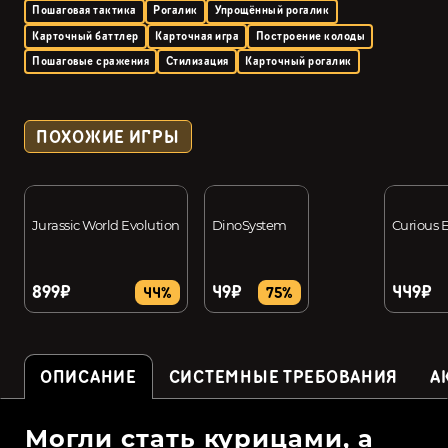
Пошаговая тактика
Рогалик
Упрощённый рогалик
Карточный баттлер
Карточная игра
Построение колоды
Пошаговые сражения
Стилизация
Карточный рогалик
ПОХОЖИЕ ИГРЫ
Jurassic World Evolution
DinoSystem
Curious 
899₽
49₽
449₽
44%
75%
ОПИСАНИЕ
СИСТЕМНЫЕ ТРЕБОВАНИЯ
А
Могли стать курицами, а