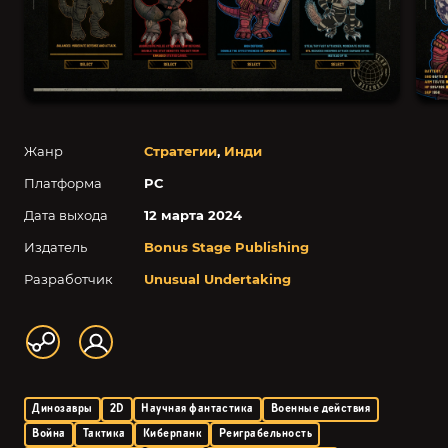
Жанр
Стратегии
,
Инди
Платформа
PC
Дата выхода
12 марта 2024
Издатель
Bonus Stage Publishing
Разработчик
Unusual Undertaking
Динозавры
2D
Научная фантастика
Военные действия
Война
Тактика
Киберпанк
Реиграбельность