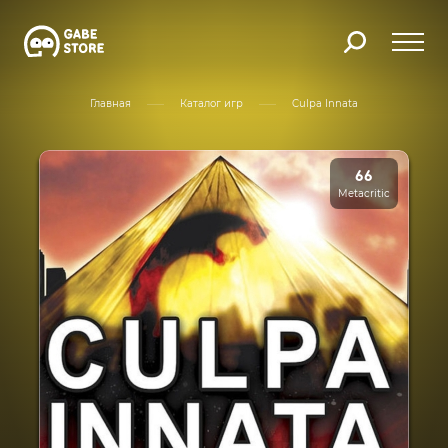
Главная
Каталог игр
Culpa Innata
66
Metacritic