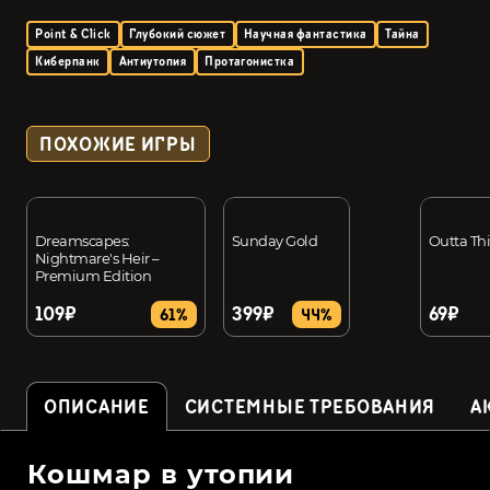
Point & Click
Глубокий сюжет
Научная фантастика
Тайна
Киберпанк
Антиутопия
Протагонистка
ПОХОЖИЕ ИГРЫ
Dreamscapes:
Sunday Gold
Outta Th
Nightmare's Heir –
Premium Edition
109₽
399₽
69₽
61%
44%
ОПИСАНИЕ
СИСТЕМНЫЕ ТРЕБОВАНИЯ
А
Кошмар в утопии