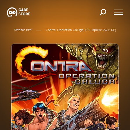
Каталог игр
Contra: Operation Galuga (СНГ, кроме РФ и РБ)
70
Metacritic