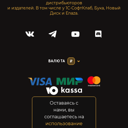
дистрибьюторов
и издателей. В том числе у 1С-СофтКлаб, Бука, Новый
Диск и Enaza.
ВАЛЮТА
₽
Оставаясь с
Соглашение
нами, вы
Конфиденциальность
соглашаетесь на
Возвраты
использование
Правовая информация