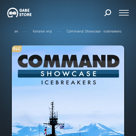
Главная
Каталог игр
Command: Showcase - Icebreakers
DLC