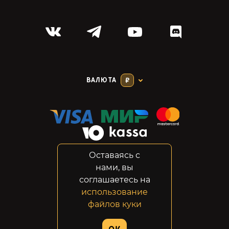
ВАЛЮТА
₽
Оставаясь с
Соглашение
нами, вы
Конфиденциальность
соглашаетесь на
Возвраты
использование
Правовая информация
файлов куки
© 2014-2026 GabeStore