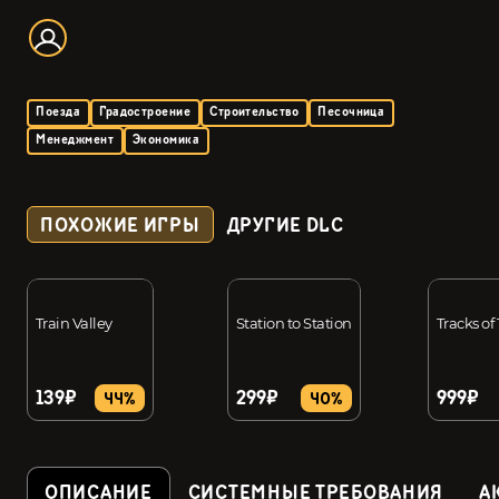
Поезда
Градостроение
Строительство
Песочница
Менеджмент
Экономика
ПОХОЖИЕ ИГРЫ
ДРУГИЕ DLC
Train Valley
Station to Station
Tracks o
139₽
299₽
999₽
44%
40%
ОПИСАНИЕ
СИСТЕМНЫЕ ТРЕБОВАНИЯ
А