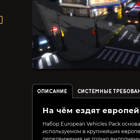
ОПИСАНИЕ
СИСТЕМНЫЕ ТРЕБОВА
На чём ездят европе
Last Train Home
Station to Station
Набор European Vehicles Pack основ
используемом в крупнейших европей
449₽
299₽
72%
40%
передвижения не только выполнены