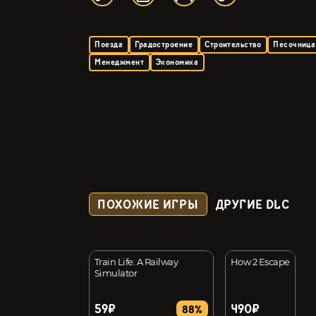
Поезда
Градостроение
Строительство
Песочница
Менеджмент
Экономика
ПОХОЖИЕ ИГРЫ
ДРУГИЕ DLC
ey Origins
Train Life: A Railway
How 2 Escape
Simulator
59₽
490₽
17%
88%