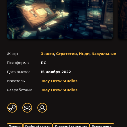
Жанр
Экшен
,
Стратегии
,
Инди
,
Казуальные
Платформа
PC
Дата выхода
15 ноября 2022
Издатель
Joey Drew Studios
Разработчик
Joey Drew Studios
Хоррор
Глубокий сюжет
Отличный саундтрек
Головоломка