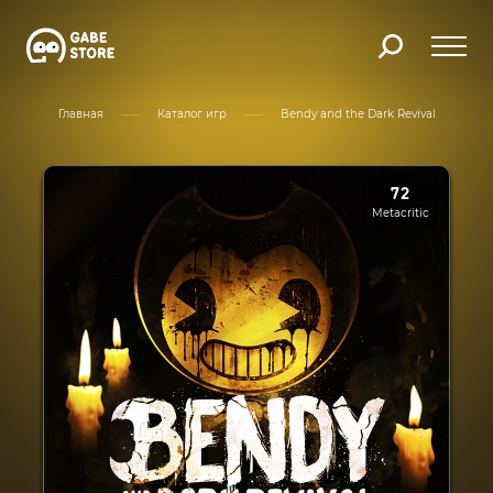
Главная
Каталог игр
Bendy and the Dark Revival
72
Metacritic