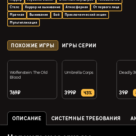
Стелс
Хоррор на выживание
Атмосферная
От первого лица
Мрачная
Выживание
Бой
Приключенческий экшен
Мультипликация
ПОХОЖИЕ ИГРЫ
ИГРЫ СЕРИИ
Wolfenstein: The Old
Umbrella Corps
Deadly 3
Blood
769₽
399₽
39₽
43%
ОПИСАНИЕ
СИСТЕМНЫЕ ТРЕБОВАНИЯ
А