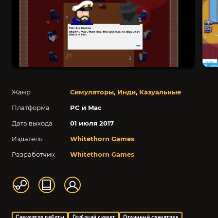
Жанр
Симуляторы
,
Инди
,
Казуальные
Платформа
PC и Mac
Дата выхода
01 июля 2017
Издатель
Whitethorn Games
Разработчик
Whitethorn Games
Симулятор работы
Глубокий сюжет
Отличный саундтрек