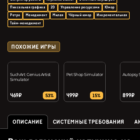
Пиксельная графика
2D
Управление ресурсами
Юмор
Ретро
Менеджмент
Милая
Чёрный юмор
Инкрементальная
Тайм-менеджмент
ПОХОЖИЕ ИГРЫ
SuchArt: Genius Artist
Pet Shop Simulator
Autopsy 
Simulator
469₽
499₽
899₽
53%
15%
ОПИСАНИЕ
СИСТЕМНЫЕ ТРЕБОВАНИЯ
А