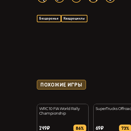
Бездорожье
Квадроциклы
ПОХОЖИЕ ИГРЫ
ally
WRC 10 FIA World Rally
SuperTrucks Offroa
Championship
149₽
69₽
29%
86%
73%