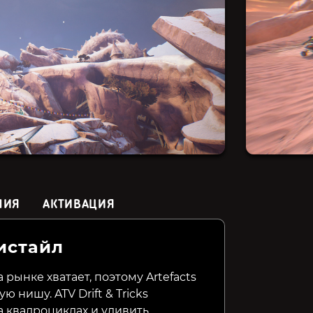
НИЯ
АКТИВАЦИЯ
истайл
Supermarket Shriek
Moto Racer 4
Assetto 
рынке хватает, поэтому Artefacts
ю нишу. ATV Drift & Tricks
169₽
179₽
1199₽
80%
50%
а квадроциклах и удивить