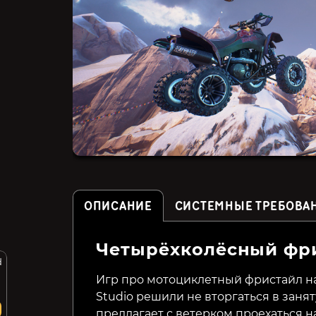
ОПИСАНИЕ
СИСТЕМНЫЕ ТРЕБОВА
Четырёхколёсный фр
d
Offroad Racing - Buggy X
WRC Generations – The
ATV X Moto
FIA WRC Official Game
Игр про мотоциклетный фристайл на 
Studio решили не вторгаться в заняту
99₽
299₽
77%
63%
предлагает с ветерком проехаться н