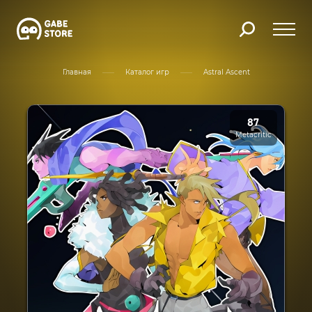
Главная
Каталог игр
Astral Ascent
87
Metacritic