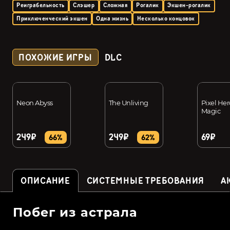
Реиграбельность
Слэшер
Сложная
Рогалик
Экшен-рогалик
Приключенческий экшен
Одна жизнь
Несколько концовок
ПОХОЖИЕ ИГРЫ
DLC
Neon Abyss
The Unliving
Pixel Her
Magic
249₽
249₽
69₽
66%
62%
ОПИСАНИЕ
СИСТЕМНЫЕ ТРЕБОВАНИЯ
А
Побег из астрала