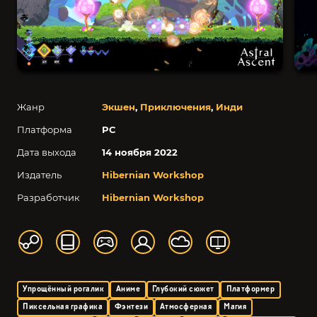
Жанр
Экшен
,
Приключения
,
Инди
Платформа
PC
Дата выхода
14 ноября 2022
Издатель
Hibernian Workshop
Разработчик
Hibernian Workshop
Упрощённый рогалик
Аниме
Глубокий сюжет
Платформер
Пиксельная графика
Фэнтези
Атмосферная
Магия