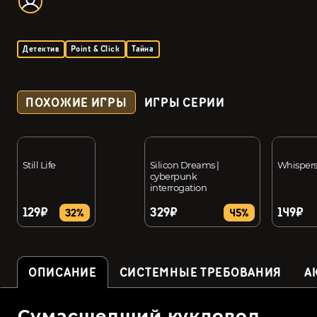
Детектив
Point & Click
Тайна
ПОХОЖИЕ ИГРЫ
ИГРЫ СЕРИИ
Still Life
Silicon Dreams |
Whispers
cyberpunk
interrogation
129₽
329₽
149₽
32%
45%
ОПИСАНИЕ
СИСТЕМНЫЕ ТРЕБОВАНИЯ
А
Сумасшедший кукловод