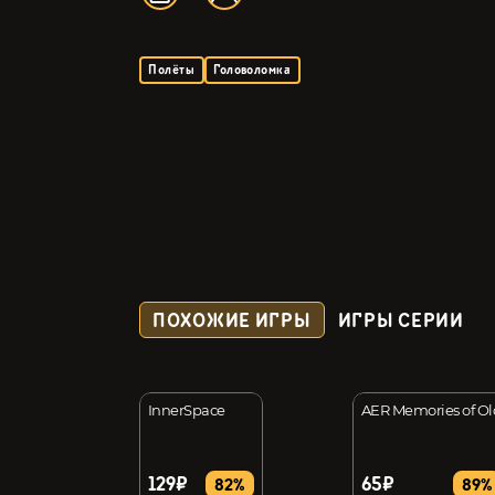
Полёты
Головоломка
ПОХОЖИЕ ИГРЫ
ИГРЫ СЕРИИ
adron
InnerSpace
AER Memories of Ol
129₽
65₽
40%
82%
89%