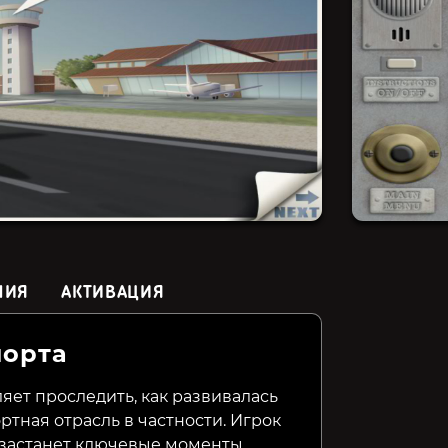
НИЯ
АКТИВАЦИЯ
порта
Interkosmos 2000
Flock
Lunar L
ляет проследить, как развивалась
ртная отрасль в частности. Игрок
399₽
799₽
1199₽
44%
6%
, застанет ключевые моменты