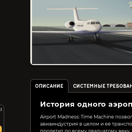
ОПИСАНИЕ
СИСТЕМНЫЕ ТРЕБОВА
История одного аэро
d
The Witch of Fern Island
Tiny Terry's Turbo Trip
Airport Madness: Time Machine позво
авиаиндустрия в целом и её транспо
799₽
299₽
14%
54%
пролетит по всему двадцатому веку