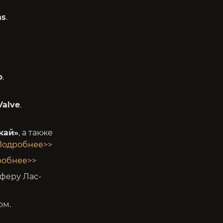
ns
.
b
.
Valve
.
кай»
, а также
Подробнее>>
робнее>>
феру Лас-
ом.