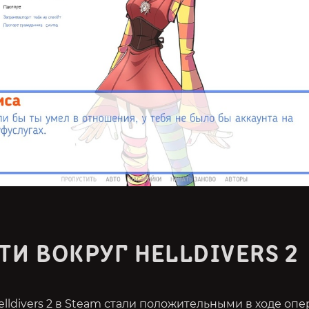
ТИ ВОКРУГ HELLDIVERS 2
lldivers 2 в Steam стали положительными в ходе оп