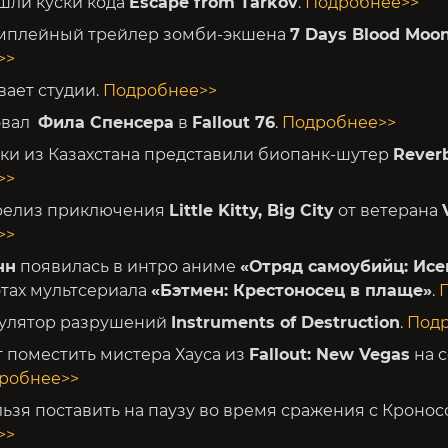
шли куски кода
Escape from Tarkov
.
Подробнее>>
мплейный трейлер зомби-экшена
7 Days Blood Moo
>>
вает студии.
Подробнее>>
овал
Фила Спенсера
в
Fallout 76
.
Подробнее>>
ки из Казахстана представили биопанк-шутер
Rever
>>
 релиз приключения
Little Kitty, Big City
от ветерана
>>
нн
появилась в интро аниме
«Отряд самоубийц: Исе
тах мультсериала
«Бэтмен: Крестоносец в плаще»
.
улятор разрушений
Instruments of Destruction
.
Под
т поместить мистера Хауса из
Fallout: New Vegas
на с
робнее>>
ьзя поставить на паузу во время сражения с Кронос
>>