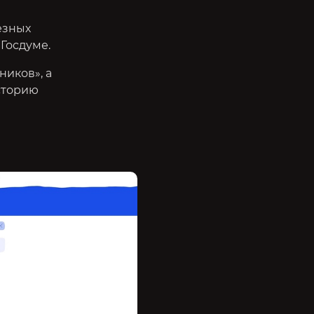
ёзных
Госдуме.
иков», а
сторию