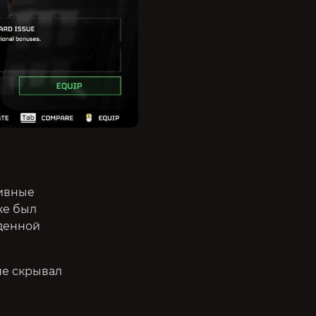
тивные
же был
жденной
не скрывал