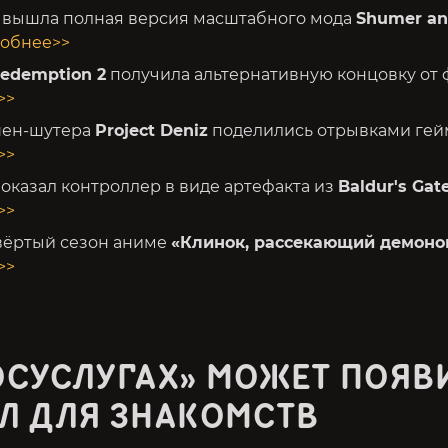
вышла полная версия масштабного мода
Shumer and
обнее>>
edemption 2
получила альтернативную концовку от 
>>
шен-шутера
Project Deniz
поделились отрывками гей
>>
показал контроллер в виде артефакта из
Baldur's Gat
>>
вёртый сезон аниме
«Клинок, рассекающий демоно
>>
ОСУСЛУГАХ» МОЖЕТ ПОЯВ
Л ДЛЯ ЗНАКОМСТВ