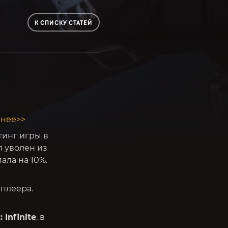
К СПИСКУ СТАТЕЙ
нее>>
тинг игры в
 уволен из
ала на 10%.
плеера.
 Infinite
, в