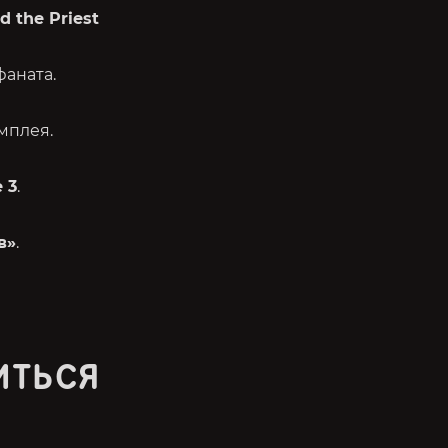
 the Priest
фаната.
мплея.
e 3
.
в»
.
ИТЬСЯ