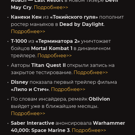
Roach — Last Resort
в новом тизере
Devil
May Cry
.
Подробнее>>
Канеки Кен
из
«Токийского гуля»
пополнит
ростер маньяков в
Dead by Daylight
.
Подробнее>>
Т-1000
из
«Терминатора 2»
уничтожает
бойцов
Mortal Kombat 1
в динамичном
трейлере.
Подробнее>>
Авторы
Titan Quest II
открыли запись на
закрытое тестирование.
Подробнее>>
Disney
показала первый трейлер фильма
«Лило и Стич»
.
Подробнее>>
По словам инсайдера, ремейк
Oblivion
выйдет уже в ближайшие месяцы.
Подробнее>>
Saber Interactive
анонсировала
Warhammer
40,000: Space Marine 3
.
Подробнее>>