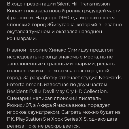
В ходе презентации Silent Hill Transmission
Konami показала новый ролик грядущей части
франшизы. На дворе 1960-е, а игроки посетят
японский город Эбисугаока, который внезапно
окутался туманом и оказался наводнён
кошмарами.
Главной героине Хинако Симидзу предстоит
исследовать некогда знакомые места, ныне
заполонённые страшными тварями, решать
головоломки и попытаться спасти родной
город. За разработку отвечает студия NeoBards
Entertainment, известная по двум частям
Resident Evil и Devil May Cry HD Collection.
Сценарий написал японский писатель
Рюкиси07, а Акира Ямаока вновь порадует
игроков саундтреком. Сыграть можно будет на
ПК, PlayStation 5 и Xbox Series X|S, однако дата
релиза пока не раскрывается.