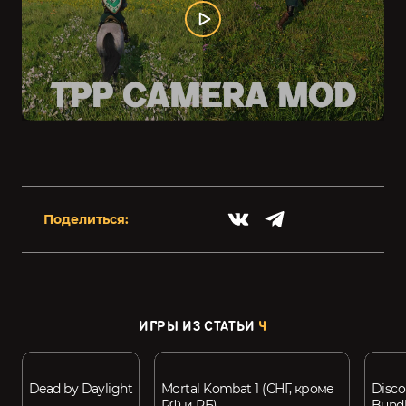
Поделиться:
ИГРЫ ИЗ СТАТЬИ
4
Dead by Daylight
Mortal Kombat 1 (СНГ, кроме
Disco
РФ и РБ)
Bund