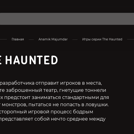
Главная
Anamik Majumdar
Игры серии The Haunted
E HAUNTED
разработчика отправит игроков в места,
те заброшенный театр, гнетущие тоннели
их предстоит заниматься стандартными для
т монстров, пытаться не попасть в ловушки.
асторопный игровой процесс бодрым
редставляет собой нечто среднее между