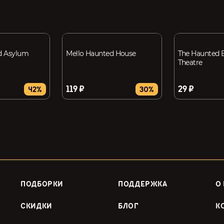
d Asylum
Mello Haunted House
The Haunted
Theatre
119 ₽
29 ₽
42%
30%
ПОДБОРКИ
ПОДДЕРЖКА
О
СКИДКИ
БЛОГ
К