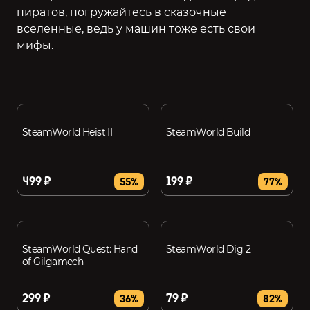
пиратов, погружайтесь в сказочные
вселенные, ведь у машин тоже есть свои
мифы.
SteamWorld Heist II
SteamWorld Build
499 ₽
199 ₽
55%
77%
SteamWorld Quest: Hand
SteamWorld Dig 2
of Gilgamech
299 ₽
79 ₽
36%
82%