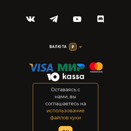
ВАЛЮТА
₽
Оставаясь с
Соглашение
нами, вы
Конфиденциальность
соглашаетесь на
Возвраты
использование
Правовая информация
файлов куки
© 2014-2026 GabeStore