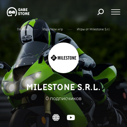
Главная
Издатели игр
Игры от Milestone S.r.l.
MILESTONE S.R.L.
0 подписчиков