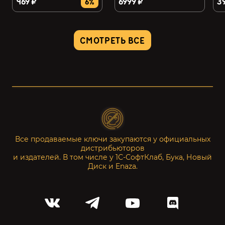
469 ₽
6999 ₽
3
6%
CМОТРЕТЬ ВСЕ
Все продаваемые ключи закупаются у официальных
дистрибьюторов
и издателей. В том числе у 1С-СофтКлаб, Бука, Новый
Диск и Enaza.