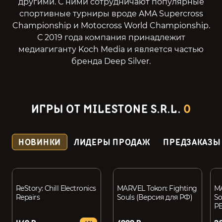
другими. С ними сотрудничают популярные
спортивные турниры вроде AMA Supercross
Championship и Motocross World Championship.
С 2019 года компания принадлежит
медиагиганту
Koch Media
и является частью
бренда
Deep Silver.
ИГРЫ ОТ MILESTONE S.R.L.
0
НОВИНКИ
ЛИДЕРЫ ПРОДАЖ
ПРЕДЗАКАЗЫ
ReStory: Chill Electronics
MARVEL Tokon: Fighting
MA
Repairs
Souls (Версия для РФ)
So
РБ