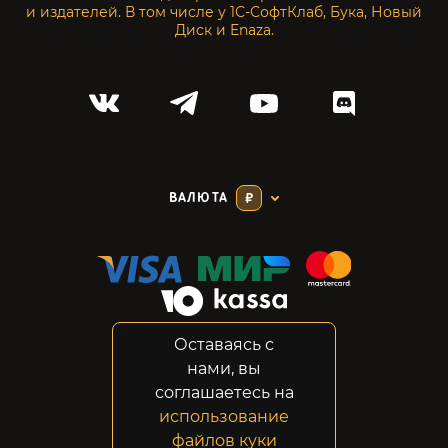
и издателей. В том числе у 1С-СофтКлаб, Бука, Новый
Диск и Enaza.
ВАЛЮТА
₽
Оставаясь с
Соглашение
нами, вы
Конфиденциальность
соглашаетесь на
Возвраты
использование
Правовая информация
файлов куки