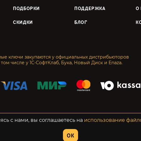
ПОДБОРКИ
ПОДДЕРЖКА
О
СКИДКИ
БЛОГ
К
мые ключи закупаются у официальных дистрибьюторов
 том числе у 1С-СофтКлаб, Бука, Новый Диск и Enaza.
енциальность
Возвраты
ясь с нами, вы соглашаетесь на
использование файл
OK