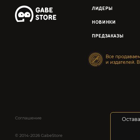
ЛИДЕРЫ
НОВИНКИ
ПРЕДЗАКАЗЫ
Все продавае
и издателей. В
Соглашение
Конфид
Остава
© 2014-2026 GabeStore