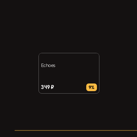
Echoes
349 ₽
9%