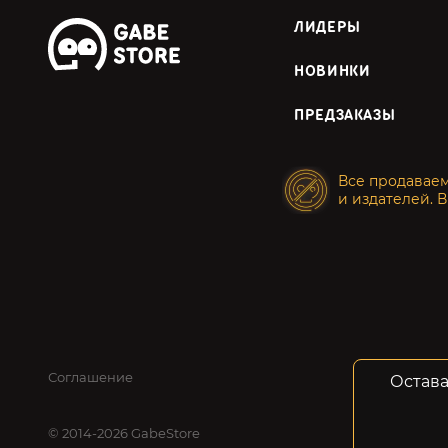
ЛИДЕРЫ
НОВИНКИ
ПРЕДЗАКАЗЫ
Все продавае
и издателей. В
Соглашение
Конфид
Остава
© 2014-2026 GabeStore