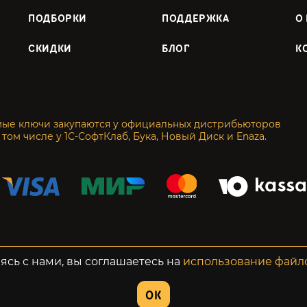
ПОДБОРКИ
ПОДДЕРЖКА
О
СКИДКИ
БЛОГ
К
мые ключи закупаются у официальных дистрибьюторов
 том числе у 1С-СофтКлаб, Бука, Новый Диск и Enaza.
енциальность
Возвраты
ясь с нами, вы соглашаетесь на
использование файл
OK