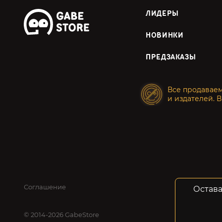
ЛИДЕРЫ
НОВИНКИ
ПРЕДЗАКАЗЫ
Все продавае
и издателей. В
Соглашение
Конфид
Остава
© 2014-2026 GabeStore