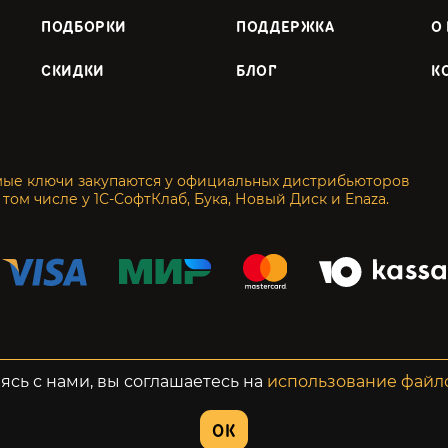
ПОДБОРКИ
ПОДДЕРЖКА
О
СКИДКИ
БЛОГ
К
мые ключи закупаются у официальных дистрибьюторов
 том числе у 1С-СофтКлаб, Бука, Новый Диск и Enaza.
енциальность
Возвраты
ясь с нами, вы соглашаетесь на
использование файл
OK