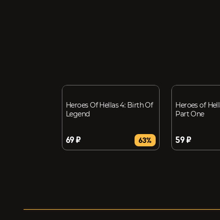
Heroes Of Hellas 4: Birth Of
Heroes of Hell
Legend
Part One
69 ₽
59 ₽
63%