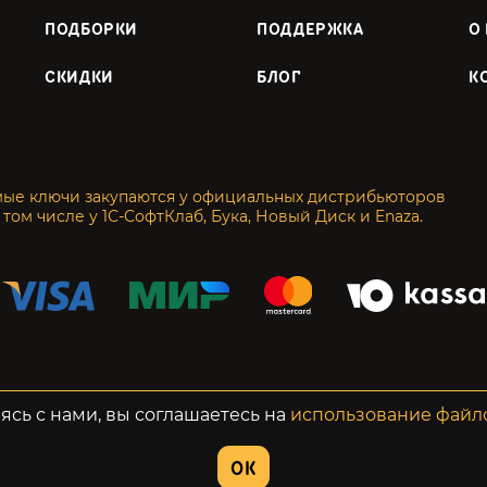
ПОДБОРКИ
ПОДДЕРЖКА
О
СКИДКИ
БЛОГ
К
мые ключи закупаются у официальных дистрибьюторов
 том числе у 1С-СофтКлаб, Бука, Новый Диск и Enaza.
енциальность
Возвраты
ясь с нами, вы соглашаетесь на
использование файл
OK