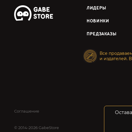
ЛИДЕРЫ
НОВИНКИ
ПРЕДЗАКАЗЫ
Все продавае
и издателей. В
Соглашение
Конфид
Остава
© 2014-2026 GabeStore