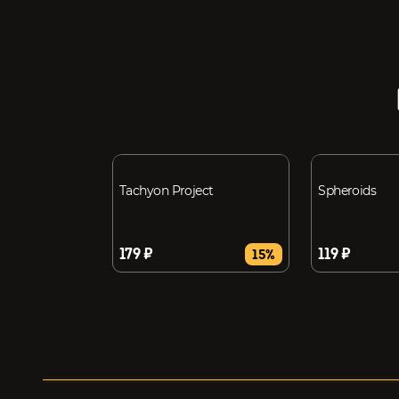
Tachyon Project
Spheroids
179 ₽
119 ₽
15%