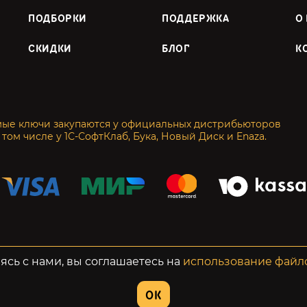
ПОДБОРКИ
ПОДДЕРЖКА
О
СКИДКИ
БЛОГ
К
мые ключи закупаются у официальных дистрибьюторов
 том числе у 1С-СофтКлаб, Бука, Новый Диск и Enaza.
енциальность
Возвраты
ясь с нами, вы соглашаетесь на
использование файл
OK