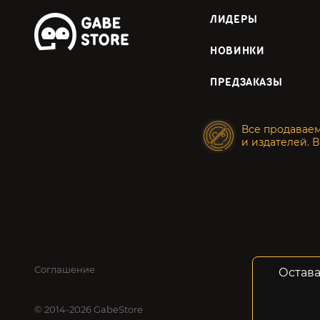
ЛИДЕРЫ
НОВИНКИ
ПРЕДЗАКАЗЫ
Все продавае
и издателей. В
Соглашение
Конфид
Остава
© 2014-2026 GabeStore