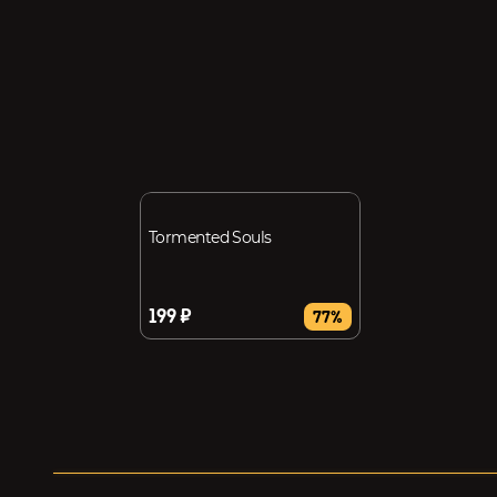
Tormented Souls
199 ₽
77%