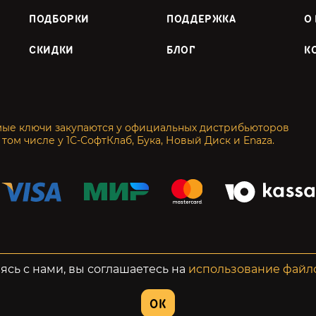
ПОДБОРКИ
ПОДДЕРЖКА
О
СКИДКИ
БЛОГ
К
мые ключи закупаются у официальных дистрибьюторов
 том числе у 1С-СофтКлаб, Бука, Новый Диск и Enaza.
енциальность
Возвраты
ясь с нами, вы соглашаетесь на
использование файл
OK