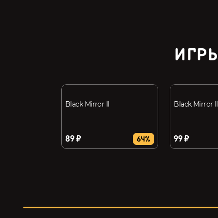
ИГРЫ
Black Mirror II
Black Mirror II
89 ₽
99 ₽
64%