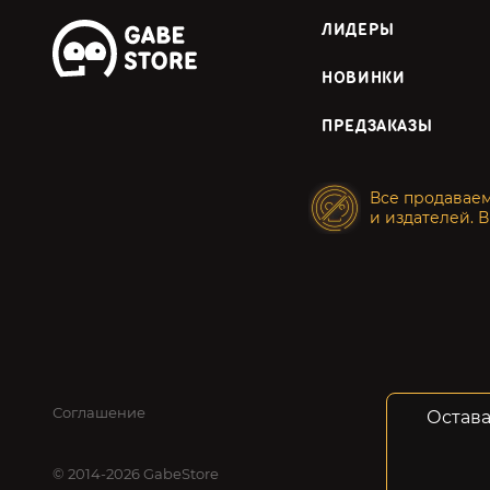
ЛИДЕРЫ
НОВИНКИ
ПРЕДЗАКАЗЫ
Все продавае
и издателей. В
Соглашение
Конфид
Остава
© 2014-2026 GabeStore