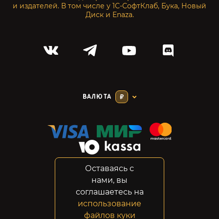
и издателей. В том числе у 1С-СофтКлаб, Бука, Новый
Диск и Enaza.
ВАЛЮТА
₽
Оставаясь с
Соглашение
нами, вы
Конфиденциальность
соглашаетесь на
Возвраты
использование
Правовая информация
файлов куки